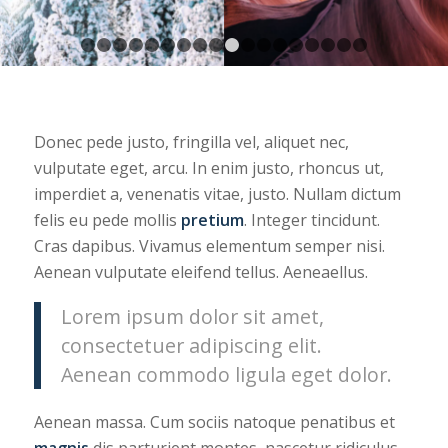
1
2
3
4
5
6
7
8
9
10
11
12
13
14
15
16
Donec pede justo, fringilla vel, aliquet nec,
vulputate eget, arcu. In enim justo, rhoncus ut,
imperdiet a, venenatis vitae, justo. Nullam dictum
felis eu pede mollis
pretium
. Integer tincidunt.
Cras dapibus. Vivamus elementum semper nisi.
Aenean vulputate eleifend tellus. Aeneaellus.
Lorem ipsum dolor sit amet,
consectetuer adipiscing elit.
Aenean commodo ligula eget dolor.
Aenean massa. Cum sociis natoque penatibus et
magnis
dis parturient montes, nascetur ridiculus